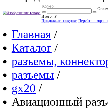
Кол-во:
Стоим
Итого:
Р
-
Продолжить покупки
Перейти в корзин
Главная
/
Каталог
/
разъемы, коннекто
разъемы
/
gx20
/
Авиационный разъ