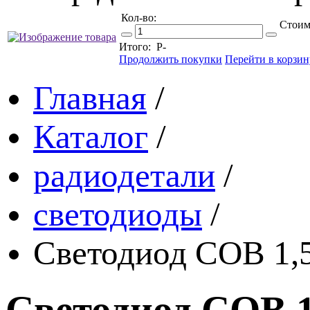
Кол-во:
Стоим
Итого:
Р
-
Продолжить покупки
Перейти в корзин
Главная
/
Каталог
/
радиодетали
/
светодиоды
/
Светодиод COB 1,5
Светодиод COB 1,