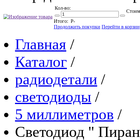
Кол-во:
Стоим
Итого:
Р
-
Продолжить покупки
Перейти в корзин
Главная
/
Каталог
/
радиодетали
/
светодиоды
/
5 миллиметров
/
Светодиод " Пирань