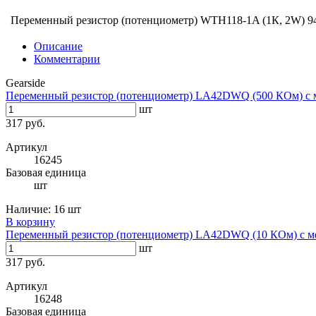
Переменный резистор (потенциометр) WTH118-1A (1К, 2W)
9
Описание
Комментарии
Gearside
Переменный резистор (потенциометр) LA42DWQ (500 КОм) с 
шт
317 руб.
Артикул
16245
Базовая единица
шт
Наличие:
16 шт
В корзину
Переменный резистор (потенциометр) LA42DWQ (10 КОм) с м
шт
317 руб.
Артикул
16248
Базовая единица