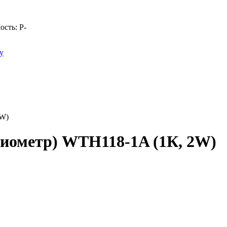
ость:
Р
-
у
2W)
циометр) WTH118-1A (1К, 2W)