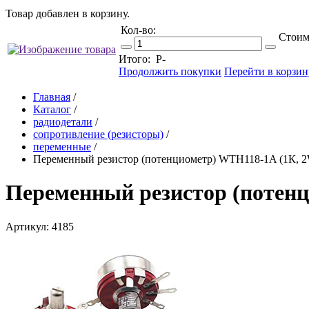
Товар добавлен в корзину.
Кол-во:
Стоим
Итого:
Р
-
Продолжить покупки
Перейти в корзин
Главная
/
Каталог
/
радиодетали
/
сопротивление (резисторы)
/
переменные
/
Переменный резистор (потенциометр) WTH118-1A (1К, 
Переменный резистор (потен
Артикул: 4185