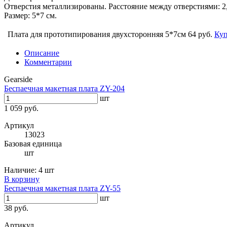
Отверстия металлизированы. Расстояние между отверстиями: 2
Размер: 5*7 см.
Плата для прототипирования двухсторонняя 5*7см
64 руб.
Куп
Описание
Комментарии
Gearside
Беспаечная макетная плата ZY-204
шт
1 059 руб.
Артикул
13023
Базовая единица
шт
Наличие:
4 шт
В корзину
Беспаечная макетная плата ZY-55
шт
38 руб.
Артикул