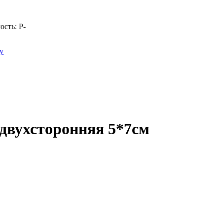
ость:
Р
-
у
двухсторонняя 5*7см