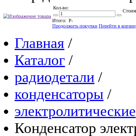
Кол-во:
Стоим
Итого:
Р
-
Продолжить покупки
Перейти в корзин
Главная
/
Каталог
/
радиодетали
/
конденсаторы
/
электролитические
Конденсатор элек