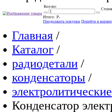
Кол-во:
Стоим
Итого:
Р
-
Продолжить покупки
Перейти в корзин
Главная
/
Каталог
/
радиодетали
/
конденсаторы
/
электролитические
Конденсатор элек