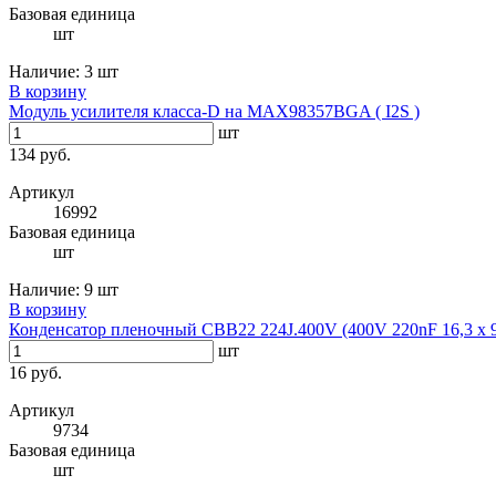
Базовая единица
шт
Наличие:
3 шт
В корзину
Модуль усилителя класса-D на MAX98357BGA ( I2S )
шт
134 руб.
Артикул
16992
Базовая единица
шт
Наличие:
9 шт
В корзину
Конденсатор пленочный CBB22 224J.400V (400V 220nF 16,3 х 9
шт
16 руб.
Артикул
9734
Базовая единица
шт