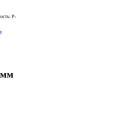
ость:
Р
-
у
 мм