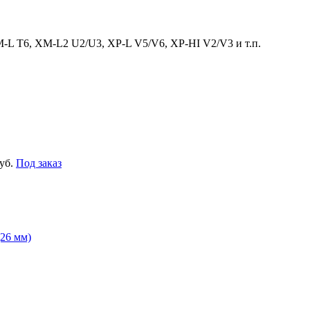
M-L T6, XM-L2 U2/U3, XP-L V5/V6, XP-HI V2/V3 и т.п.
уб.
Под заказ
(26 мм)