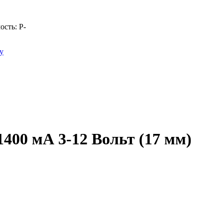
ость:
Р
-
у
400 мА 3-12 Вольт (17 мм)