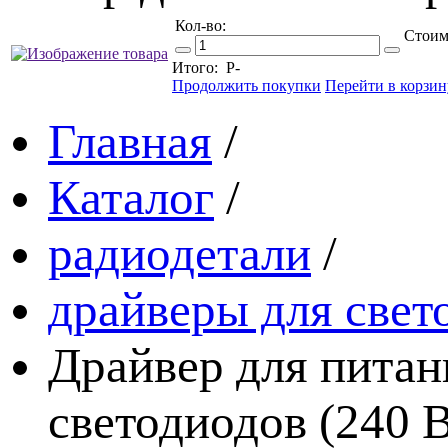
Кол-во:
Стоим
Итого:
Р
-
Продолжить покупки
Перейти в корзин
Главная
/
Каталог
/
радиодетали
/
драйверы для свет
Драйвер для питан
светодиодов (240 В