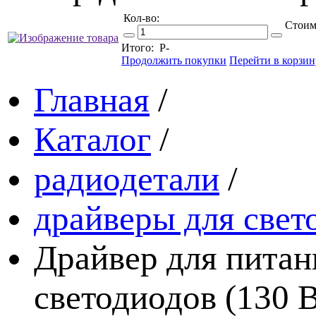
Кол-во:
Стоим
Итого:
Р
-
Продолжить покупки
Перейти в корзин
Главная
/
Каталог
/
радиодетали
/
драйверы для свет
Драйвер для питан
светодиодов (130 В