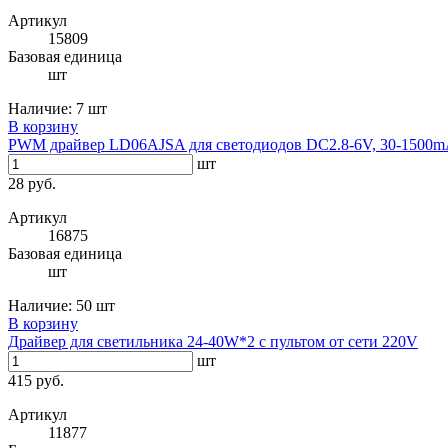
Артикул
15809
Базовая единица
шт
Наличие:
7 шт
В корзину
PWM драйвер LD06AJSA для светодиодов DC2.8-6V, 30-1500
шт
28 руб.
Артикул
16875
Базовая единица
шт
Наличие:
50 шт
В корзину
Драйвер для светильника 24-40W*2 с пультом от сети 220V
шт
415 руб.
Артикул
11877