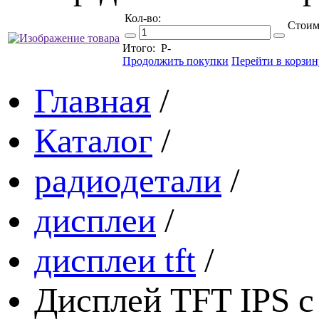
Кол-во:
Стоим
Итого:
Р
-
Продолжить покупки
Перейти в корзин
Главная
/
Каталог
/
радиодетали
/
дисплеи
/
дисплеи tft
/
Дисплей TFT IPS с