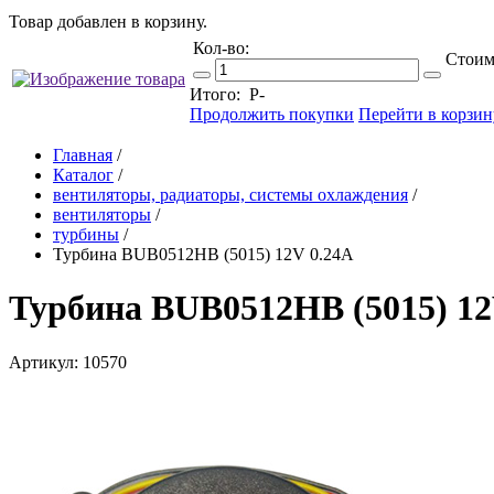
Товар добавлен в корзину.
Кол-во:
Стоим
Итого:
Р
-
Продолжить покупки
Перейти в корзин
Главная
/
Каталог
/
вентиляторы, радиаторы, системы охлаждения
/
вентиляторы
/
турбины
/
Турбина BUB0512HB (5015) 12V 0.24A
Турбина BUB0512HB (5015) 12
Артикул: 10570