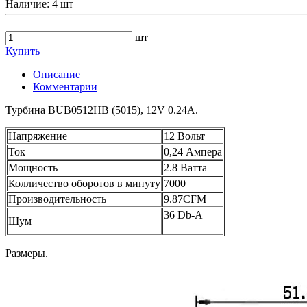
Наличие:
4 шт
шт
Купить
Описание
Комментарии
Турбина BUB0512HB (5015), 12V 0.24A.
Напряжение
12 Вольт
Ток
0,24 Ампера
Мощность
2.8 Ватта
Колличество оборотов в минуту
7000
Производительность
9.87CFM
36 Db-A
Шум
Размеры.