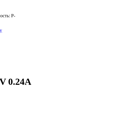
ость:
Р
-
у
V 0.24A