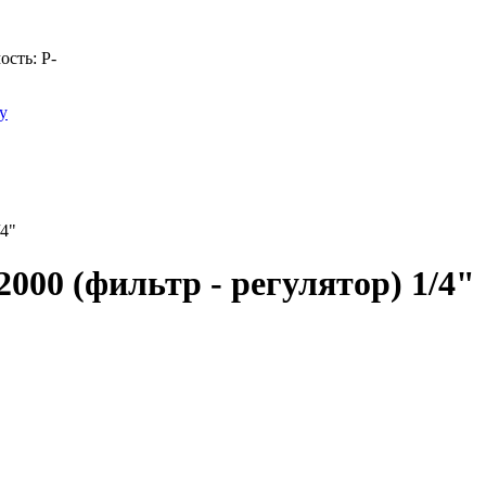
ость:
Р
-
у
/4"
000 (фильтр - регулятор) 1/4"