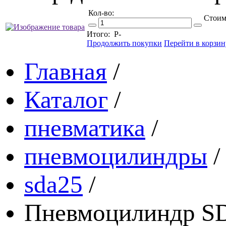
Кол-во:
Стоим
Итого:
Р
-
Продолжить покупки
Перейти в корзин
Главная
/
Каталог
/
пневматика
/
пневмоцилиндры
/
sda25
/
Пневмоцилиндр SD