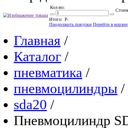
Кол-во:
Стоим
Итого:
Р
-
Продолжить покупки
Перейти в корзин
Главная
/
Каталог
/
пневматика
/
пневмоцилиндры
/
sda20
/
Пневмоцилиндр SD