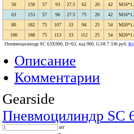
50
150
57
93
27.5
62
20
42
M16*1.
63
153
57
96
27.5
75
20
42
M16*1.
80
182
75
107
33
94
25
54
M20*1.
100
188
75
113
33
112
25
54
M20*1.
Пневмоцилиндр SC 63X900, D=63, ход 900, G3/8
7 336 руб.
Ку
Описание
Комментарии
Gearside
Пневмоцилиндр SC 6
шт