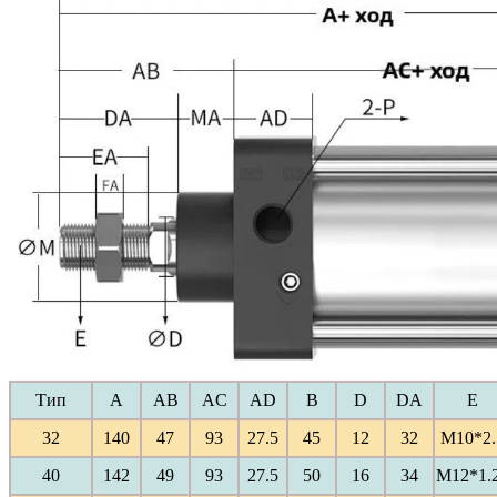
Тип
A
AB
AC
AD
B
D
DA
E
32
140
47
93
27.5
45
12
32
M10*2.
40
142
49
93
27.5
50
16
34
M12*1.