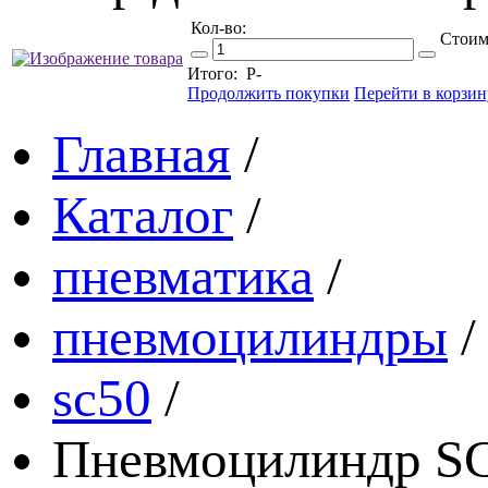
Кол-во:
Стоим
Итого:
Р
-
Продолжить покупки
Перейти в корзин
Главная
/
Каталог
/
пневматика
/
пневмоцилиндры
/
sc50
/
Пневмоцилиндр SC 