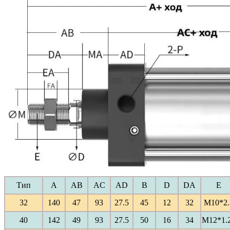
Тип
A
AB
AC
AD
B
D
DA
E
32
140
47
93
27.5
45
12
32
M10*2.
40
142
49
93
27.5
50
16
34
M12*1.