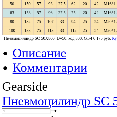
50
150
57
93
27.5
62
20
42
M16*1.
63
153
57
96
27.5
75
20
42
M16*1.
80
182
75
107
33
94
25
54
M20*1.
100
188
75
113
33
112
25
54
M20*1.
Пневмоцилиндр SC 50X800, D=50, ход 800, G1/4
6 175 руб.
Ку
Описание
Комментарии
Gearside
Пневмоцилиндр SC 5
шт