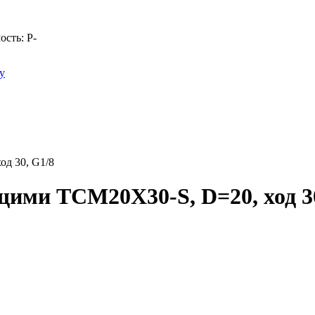
ость:
Р
-
у
д 30, G1/8
ими TCM20X30-S, D=20, ход 30