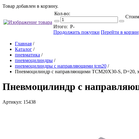
Товар добавлен в корзину.
Кол-во:
Стоим
Итого:
Р
-
Продолжить покупки
Перейти в корзин
Главная
/
Каталог
/
пневматика
/
пневмоцилиндры
/
пневмоцилиндры с направляющими tcm20
/
Пневмоцилиндр с направляющими TCM20X30-S, D=20, хо
Пневмоцилиндр с направляющ
Артикул: 15438