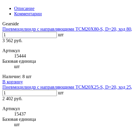
Описание
Комментарии
Gearside
Пневмоцилиндр с направляющими TCM20X80-S, D=20, ход 80,
шт
3 562 руб.
Артикул
15444
Базовая единица
шт
Наличие:
8 шт
В корзину
Пневмоцилиндр с направляющими TCM20X25-S, D=20, ход 25,
шт
2 402 руб.
Артикул
15437
Базовая единица
шт