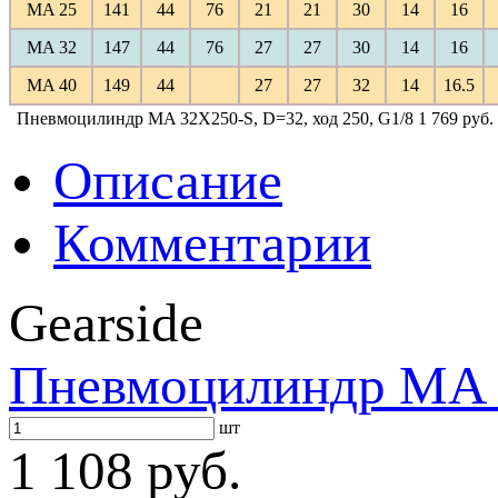
MA 25
141
44
76
21
21
30
14
16
MA 32
147
44
76
27
27
30
14
16
MA 40
149
44
27
27
32
14
16.5
Пневмоцилиндр MA 32X250-S, D=32, ход 250, G1/8
1 769 руб.
Описание
Комментарии
Gearside
Пневмоцилиндр MA 3
шт
1 108 руб.