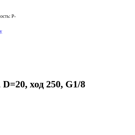
ость:
Р
-
у
D=20, ход 250, G1/8