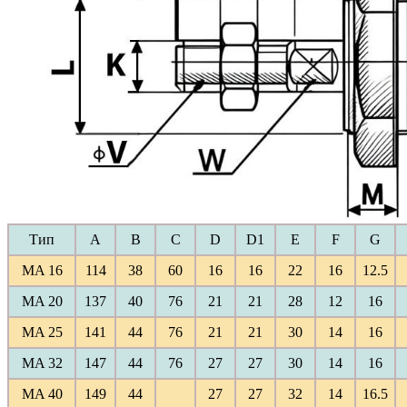
Тип
A
B
C
D
D1
E
F
G
MA 16
114
38
60
16
16
22
16
12.5
MA 20
137
40
76
21
21
28
12
16
MA 25
141
44
76
21
21
30
14
16
MA 32
147
44
76
27
27
30
14
16
MA 40
149
44
27
27
32
14
16.5