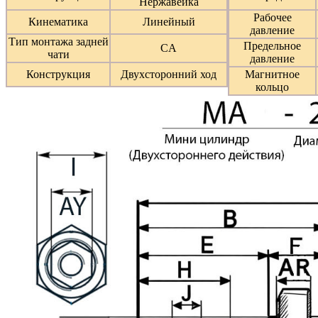
Нержавейка
Рабочее
Кинематика
Линейный
давление
Тип монтажа задней
Предельное
CA
чати
давление
Конструкция
Двухсторонний ход
Магнитное
кольцо