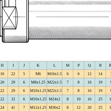
H
I
J
K
L
M
P
Q
R
16
22
5
M6
M16x1.5
6
6
12
14
20
29
6
M8x1.25
M22x1.5
7
8
16
19
22
29
6
M10x1.25
M22x1.5
7
8
16
19
22
32
6
M10x1.25
M24x2
8
10
16
25
24
41
7
M12x1.25
M30x2
8
12
20
25