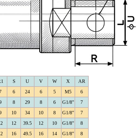
R1
S
U
V
W
X
AR
7
6
24
6
5
M5
6
9
8
29
8
6
G1/8"
7
9
10
34
10
8
G1/8"
7
12
12
39.5
12
10
G1/8"
8
12
16
49.5
16
14
G1/8"
8