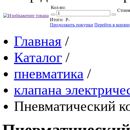
Кол-во:
Стоим
Итого:
Р
-
Продолжить покупки
Перейти в корзин
Главная
/
Каталог
/
пневматика
/
клапана электриче
Пневматический к
Пневматический