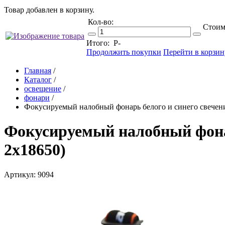
Товар добавлен в корзину.
Кол-во:
Стоим
Итого:
Р
-
Продолжить покупки
Перейти в корзин
Главная
/
Каталог
/
освещение
/
фонари
/
Фокусируемый налобный фонарь белого и синего свечения
Фокусируемый налобный фонарь
2х18650)
Артикул: 9094