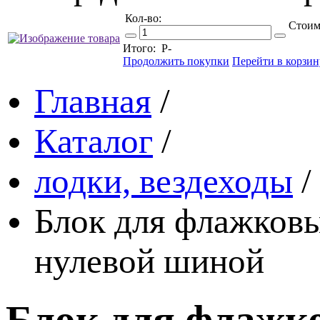
Кол-во:
Стоим
Итого:
Р
-
Продолжить покупки
Перейти в корзин
Главная
/
Каталог
/
лодки, вездеходы
/
Блок для флажковы
нулевой шиной
Блок для флажко