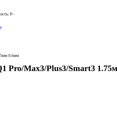
ость:
Р
-
у
75мм 0.6мм
1 Pro/Max3/Plus3/Smart3 1.75