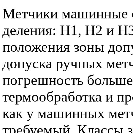
Метчики машинные о
деления: H1, H2 и H
положения зоны допу
допуска ручных метч
погрешность больше,
термообработка и пр
как у машинных метч
требуемый. Классы з