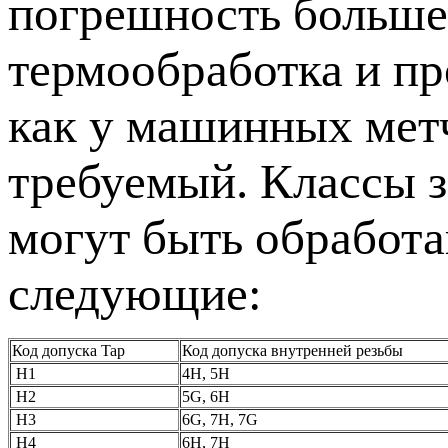
погрешность больше,
термообработка и пр
как у машинных метч
требуемый. Классы з
могут быть обработа
следующие:
Код допуска Tap
Код допуска внутренней резьбы
H1
4H, 5H
H2
5G, 6H
H3
6G, 7H, 7G
H4
6H, 7H