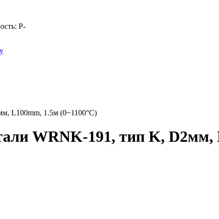
ость:
Р
-
у
м, L100mm, 1.5м (0~1100°C)
али WRNK-191, тип K, D2мм, 