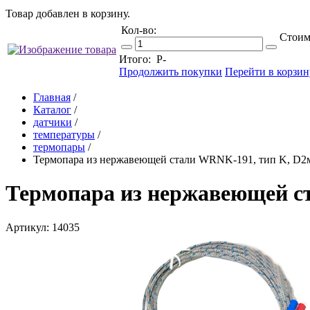
Товар добавлен в корзину.
Кол-во:
Стоим
Итого:
Р
-
Продолжить покупки
Перейти в корзин
Главная
/
Каталог
/
датчики
/
температуры
/
термопары
/
Термопара из нержавеющей стали WRNK-191, тип K, D2м
Термопара из нержавеющей ст
Артикул: 14035