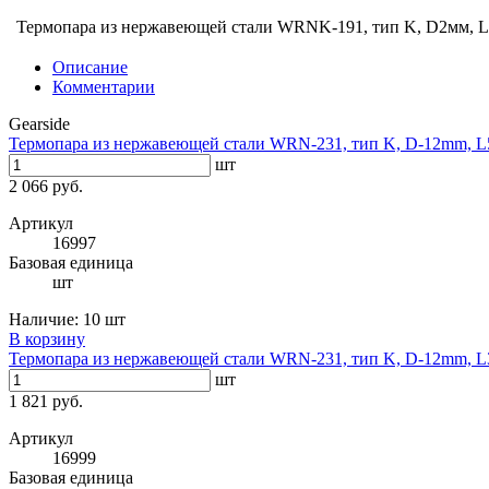
Термопара из нержавеющей стали WRNK-191, тип K, D2мм, L
Описание
Комментарии
Gearside
Термопара из нержавеющей стали WRN-231, тип K, D-12mm, 
шт
2 066 руб.
Артикул
16997
Базовая единица
шт
Наличие:
10 шт
В корзину
Термопара из нержавеющей стали WRN-231, тип K, D-12mm, 
шт
1 821 руб.
Артикул
16999
Базовая единица