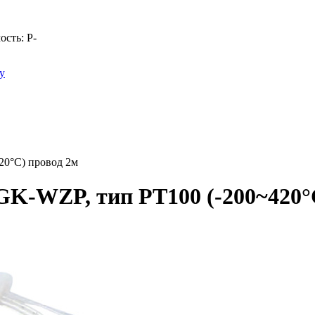
ость:
Р
-
у
20°C) провод 2м
K-WZP, тип PT100 (-200~420°