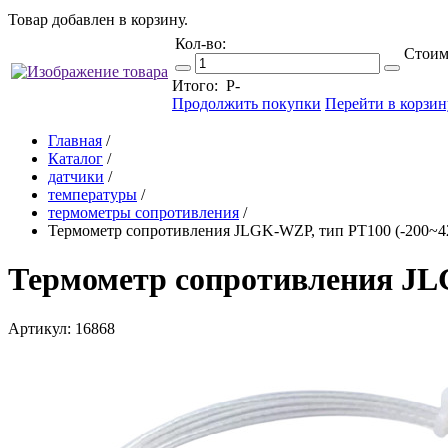
Товар добавлен в корзину.
Кол-во:
Стоим
Итого:
Р
-
Продолжить покупки
Перейти в корзин
Главная
/
Каталог
/
датчики
/
температуры
/
термометры сопротивления
/
Термометр сопротивления JLGK-WZP, тип PT100 (-200~4
Термометр сопротивления JLG
Артикул: 16868