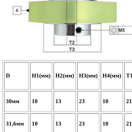
D
H1(мм)
H2(мм)
H3(мм)
H4(мм)
T
30мм
10
13
23
10
21
31,6мм
10
13
23
10
21