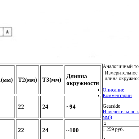
Аналогичный тов
Измерительное 
Длинна
длина окружнос
1(мм)
T2(мм)
T3(мм)
окружности
Описание
Комментарии
Gearside
22
24
~94
Измерительное ко
мм))
1 259 руб.
22
24
~100