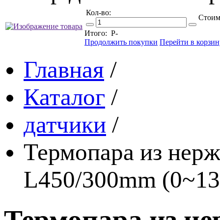
Кол-во:
Стоим
Итого:
Р
-
Продолжить покупки
Перейти в корзин
Главная
/
Каталог
/
датчики
/
Термопара из нер
L450/300mm (0~13
Термопара из н