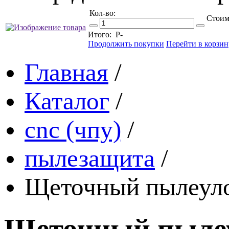
Кол-во:
Стоим
Итого:
Р
-
Продолжить покупки
Перейти в корзин
Главная
/
Каталог
/
cnc (чпу)
/
пылезащита
/
Щеточный пылеуло
Щеточный пылеу