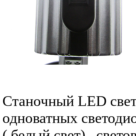
Станочный LED свет
одноватных светодио
( белый свет) , свет