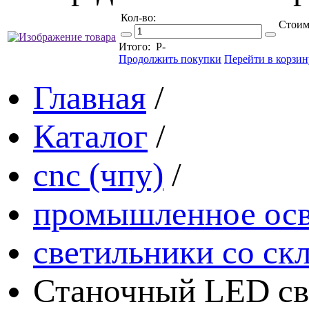
Кол-во:
Стоим
Итого:
Р
-
Продолжить покупки
Перейти в корзин
Главная
/
Каталог
/
cnc (чпу)
/
промышленное ос
светильники со ск
Станочный LED све