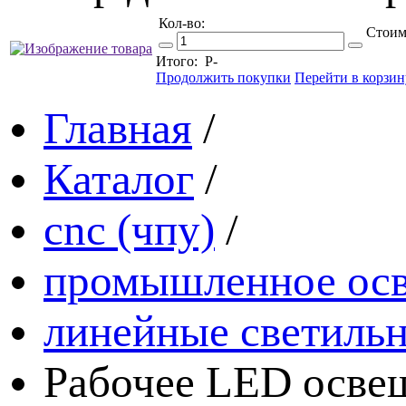
Кол-во:
Стоим
Итого:
Р
-
Продолжить покупки
Перейти в корзин
Главная
/
Каталог
/
cnc (чпу)
/
промышленное ос
линейные светиль
Рабочее LED освещ