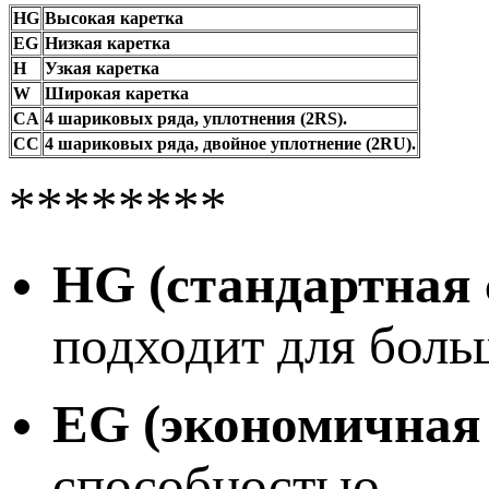
HG
Высокая каретка
EG
Низкая каретка
H
Узкая каретка
W
Широкая каретка
CA
4 шариковых ряда, уплотнения (2RS).
CC
4 шариковых ряда, двойное уплотнение (2RU).
​********
HG (стандартная 
подходит для боль
EG (экономичная 
способностью.