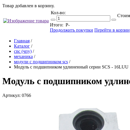
Товар добавлен в корзину.
Кол-во:
Стоим
Итого:
Р
-
Продолжить покупки
Перейти в корзин
Главная
/
Каталог
/
cnc (чпу)
/
механика
/
модули с подшипником scs
/
Модуль с подшипником удлиненный серии SCS - 16LUU
Модуль с подшипником удлин
Артикул: 0766