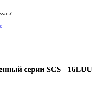
ость:
Р
-
у
енный серии SCS - 16LUU