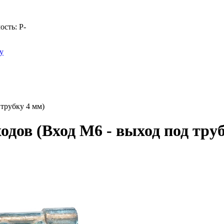
ость:
Р
-
у
 трубку 4 мм)
одов (Вход М6 - выход под тру