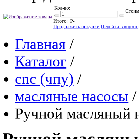
Кол-во:
Стоим
Итого:
Р
-
Продолжить покупки
Перейти в корзин
Главная
/
Каталог
/
cnc (чпу)
/
масляные насосы
/
Ручной масляный н
Ручной масляный