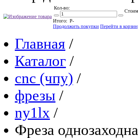
Кол-во:
Стоим
Итого:
Р
-
Продолжить покупки
Перейти в корзин
Главная
/
Каталог
/
cnc (чпу)
/
фрезы
/
ny1lx
/
Фреза однозаходна