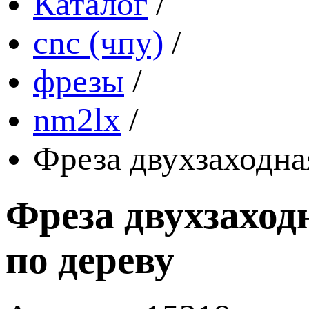
Каталог
/
cnc (чпу)
/
фрезы
/
nm2lx
/
Фреза двухзаходна
Фреза двухзаходн
по дереву