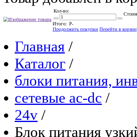
Кол-во:
Стоим
Итого:
Р
-
Продолжить покупки
Перейти в корзин
Главная
/
Каталог
/
блоки питания, ин
сетевые ac-dc
/
24v
/
Блок питания узк