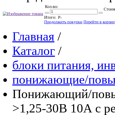
Кол-во:
Стоим
Итого:
Р
-
Продолжить покупки
Перейти в корзин
Главная
/
Каталог
/
блоки питания, ин
понижающие/повыш
Понижающий/повы
>1,25-30В 10А с р