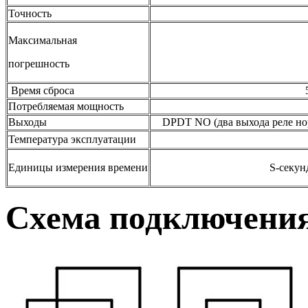
Точность
5% от полн
Максимальная
1% от полно
погрешность
Время сброса
5 секунд (Ма
Потребляемая мощность
2 В
Выходы
DPDT NO (два выхода реле нор
Температура эксплуатации
-10 +
Единицы измерения времени
S-секунды, M-мин
Схема подключени