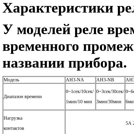
Характеристики ре
У моделей реле вре
временного промежу
названии прибора.
Модель
AH3-NA
AH3-NB
AH
0~1сек/10сек/
0~3сек/30сек/
0~6
Диапазон времени
1мин/10 мин
3мин/30мин
6ми
Нагрузка
5А 250VAC (Re
контактов