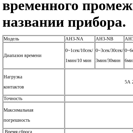
временного промежу
названии прибора.
Модель
AH3-NA
AH3-NB
AH
0~1сек/10сек/
0~3сек/30сек/
0~6
Диапазон времени
1мин/10 мин
3мин/30мин
6ми
Нагрузка
5А 250VAC (Re
контактов
Точность
5% от полн
Максимальная
1% от полно
погрешность
Время сброса
5 секунд (Ма