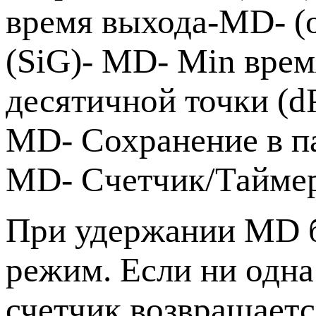
время выхода-MD- (
(SiG)- MD- Min вре
десятичной точки (d
MD- Сохранение в п
MD- Cчетчик/Таймер 
При удержании MD б
режим. Если ни одна
счетчик возвращаетс