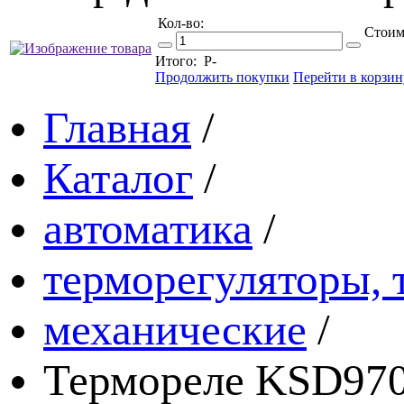
Кол-во:
Стоим
Итого:
Р
-
Продолжить покупки
Перейти в корзин
Главная
/
Каталог
/
автоматика
/
терморегуляторы, 
механические
/
Термореле KSD970