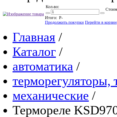
Кол-во:
Стоим
Итого:
Р
-
Продолжить покупки
Перейти в корзин
Главная
/
Каталог
/
автоматика
/
терморегуляторы, 
механические
/
Термореле KSD970