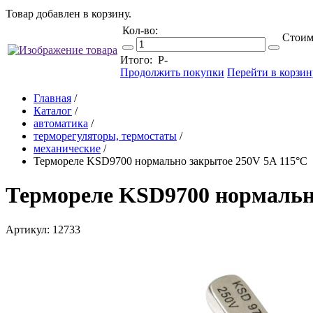
Товар добавлен в корзину.
Кол-во:
Стоим
Итого:
Р
-
Продолжить покупки
Перейти в корзин
Главная
/
Каталог
/
автоматика
/
терморегуляторы, термостаты
/
механические
/
Термореле KSD9700 нормально закрытое 250V 5A 115°С
Термореле KSD9700 нормальн
Артикул: 12733