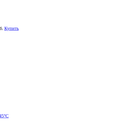
б.
Купить
45°С