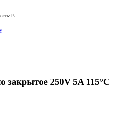
ость:
Р
-
у
о закрытое 250V 5A 115°С