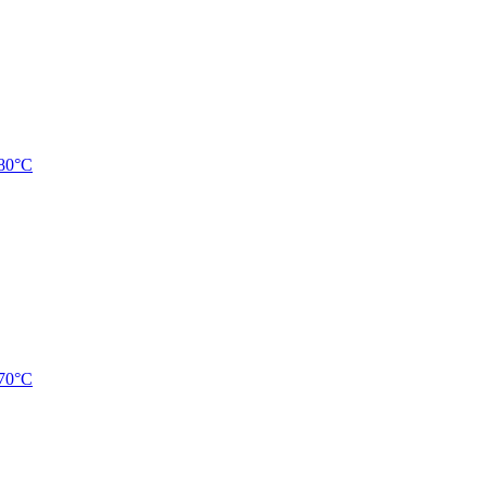
80°С
70°С