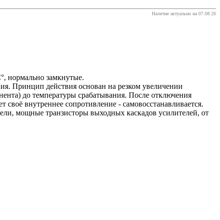
Наличие актуально на 07.08.26
С°, нормально замкнутые.
я. Принцип действия основан на резком увеличении
нента) до температуры срабатывания. После отключения
т своё внутреннее сопротивление - самовосстанавливается.
ели, мощные транзисторы выходных каскадов усилителей, от