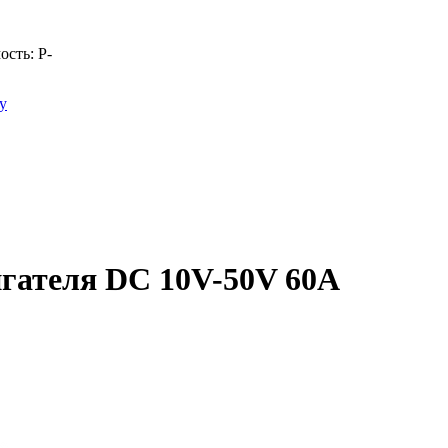
ость:
Р
-
у
гателя DC 10V-50V 60А