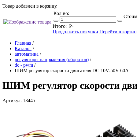
Товар добавлен в корзину.
Кол-во:
Стоим
Итого:
Р
-
Продолжить покупки
Перейти в корзин
Главная
/
Каталог
/
автоматика
/
регуляторы напряжения (оборотов)
/
dc - pwm
/
ШИМ регулятор скорости двигателя DC 10V-50V 60А
ШИМ регулятор скорости дви
Артикул: 13445